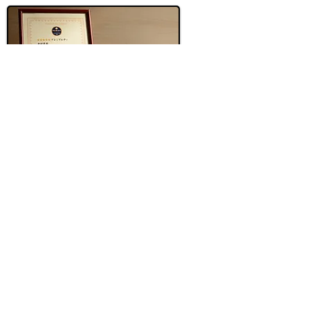
主な受賞歴
黄綬褒章
滋賀県荒茶品評会 一等一席
農林水産大臣賞
関西茶品評会 普通煎茶の部
一等入賞
​ 毎日農業記録賞 優秀賞
国産紅茶グランプリ2017 チャ